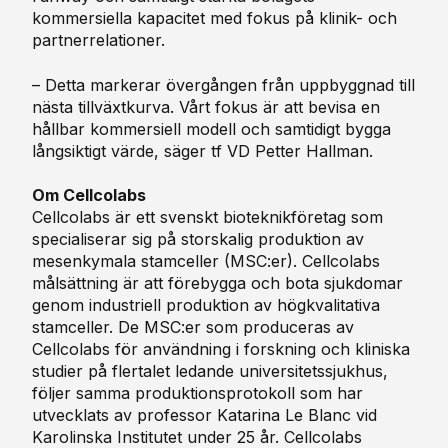
kommersiella kapacitet med fokus på klinik- och
partnerrelationer.
– Detta markerar övergången från uppbyggnad till
nästa tillväxtkurva. Vårt fokus är att bevisa en
hållbar kommersiell modell och samtidigt bygga
långsiktigt värde, säger tf VD Petter Hallman.
Om Cellcolabs
Cellcolabs är ett svenskt bioteknikföretag som
specialiserar sig på storskalig produktion av
mesenkymala
stamceller (
MSC:er
).
Cellcolabs
målsättning
är
att
förebygga
och bota
sjukdomar
genom
industriell
produktion
av
högkvalitativa
stamceller
. De
MSC:er
som
produceras
av
Cellcolabs
för
användning
i
forskning
och
kliniska
studier
på
flertalet
ledande
universitetssjukhus
,
följer
samma
produktionsprotokoll
som
har
utvecklats
av
professor Katarina Le Blanc vid
Karolinska
Institutet
under 25
år
.
Cellcolabs