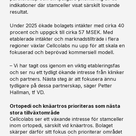
indikationer där stamceller visat särskilt lovande
resultat.
Under 2025 ökade bolagets intäkter med cirka 40
procent och uppgick till cirka 57 MSEK. Med
etablerade intäkter och marknadstillträde i flera
regioner växlar Cellcolabs nu upp för att skala en
fokuserad och beprövad kommersiell modell.
–
Vi har tagit oss igenom en viktig etableringsfas
och ser nu ett tydligt
ö
kande intresse fr
å
n kliniker
och partners. N
ä
sta steg
ä
r att fokusera
ä
nnu
tydligare p
å
dessa
partnerskap, s
ä
ger Petter
Hallman,
tf
VD.
Ortopedi och knäartros prioriteras som nästa
stora tillväxtområde
Cellcolabs ser ett växande intresse för stamceller
inom ortopedi, särskilt vid knäartros. Bolaget
skärper därför sitt fokus och prioriterar området