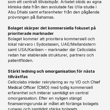
som ett centralt tillväxtspår. Arbetet stöds av egna
kliniska data från den avslutade fas I/IIa-studie i
Abu Dhabi samt erfarenheter från den pågående
prövningen
på
Bahamas.
Bolaget skärper det kommersiella fokuset på
prioriterade marknader
Bolaget kommer att prioritera kommersiell och
lokal närvaro i Sydostasien, UAE/Mellanöstern
samt USA/Karibien – marknader där Cellcolabs
redan har etablerade strukturer, partners och
patientflöden.
Stärkt ledning
och omorganisation
för nästa
tillväxtfas
Cellcolabs inleder rekrytering av ny
VD och
Chief
Medical Officer (
CMO
)
med tydlig kommersiell
erfarenhet och initierar samtidigt en central
omorganisation. Efter en nyligen stängd
finansieringsrunda är målet att förlänga bolagets
runway och samtidigt stärka bolagets